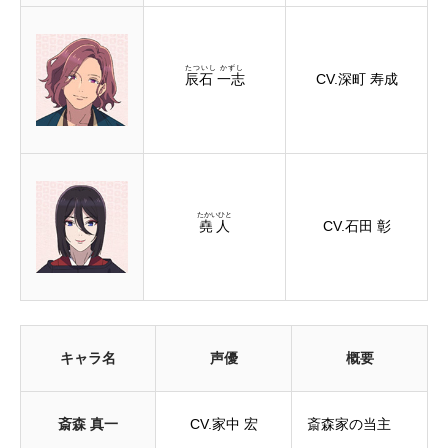
たついし かずし
辰石 一志
CV.深町 寿成
たかいひと
堯人
CV.石田 彰
キャラ名
声優
概要
斎森 真一
CV.家中 宏
斎森家の当主