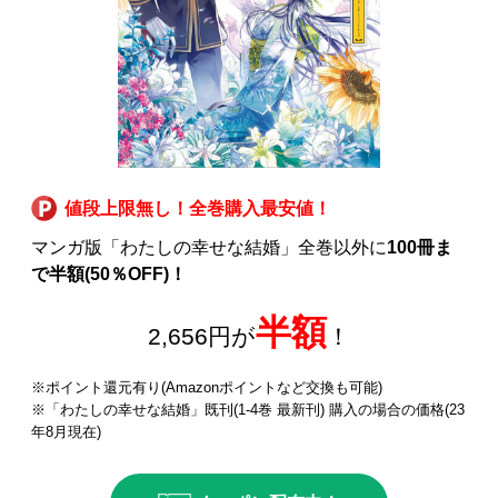
値段上限無し！全巻購入最安値！
マンガ版「わたしの幸せな結婚」全巻以外に
100冊ま
で半額(50％OFF)！
半額
2,656円が
！
※ポイント還元有り(Amazonポイントなど交換も可能)
※「わたしの幸せな結婚」既刊(1-4巻 最新刊) 購入の場合の価格(23
年8月現在)