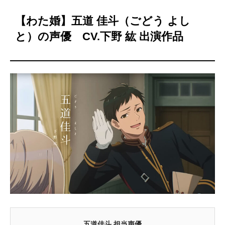
【わた婚】五道 佳斗（ごどう よし
と）の声優 CV.下野 紘 出演作品
五道佳斗 担当声優