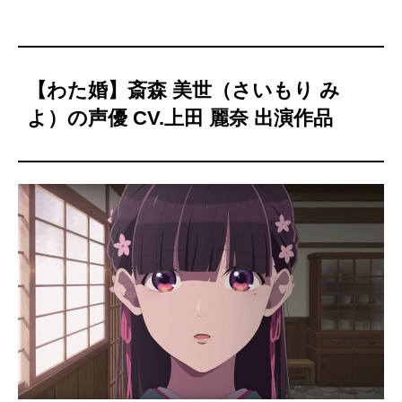
【わた婚】斎森 美世（さいもり み
よ）の声優 CV.上田 麗奈 出演作品