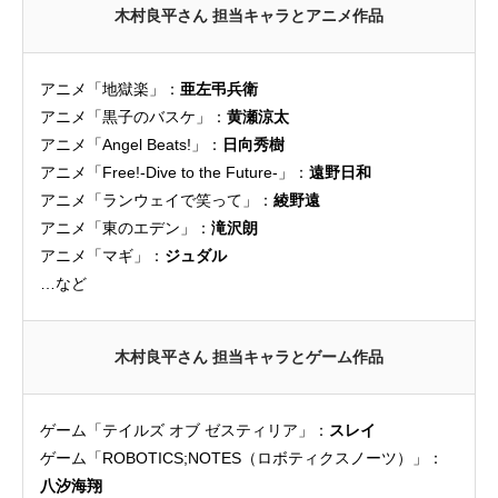
木村良平さん 担当キャラとアニメ作品
アニメ「地獄楽」：
亜左弔兵衛
アニメ「黒子のバスケ」：
黄瀬涼太
アニメ「Angel Beats!」：
日向秀樹
アニメ「Free!-Dive to the Future-」：
遠野日和
アニメ「ランウェイで笑って」：
綾野遠
アニメ「東のエデン」：
滝沢朗
アニメ「マギ」：
ジュダル
…など
木村良平さん 担当キャラとゲーム作品
ゲーム「テイルズ オブ ゼスティリア」：
スレイ
ゲーム「ROBOTICS;NOTES（ロボティクスノーツ）」：
八汐海翔