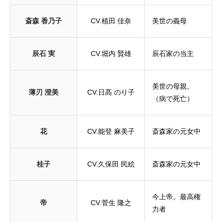
斎森 香乃子
CV.植田 佳奈
美世の義母
辰石 実
CV.堀内 賢雄
辰石家の当主
美世の母親。
薄刃 澄美
CV.日髙 のり子
（病で死亡）
花
CV.能登 麻美子
斎森家の元女中
桂子
CV.久保田 民絵
斎森家の元女中
今上帝。最高権
帝
CV.菅生 隆之
力者