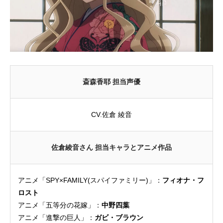
斎森香耶 担当声優
CV.佐倉 綾音
佐倉綾音さん 担当キャラとアニメ作品
アニメ「SPY×FAMILY(スパイファミリー)」：
フィオナ・フ
ロスト
アニメ「五等分の花嫁」：
中野四葉
アニメ「進撃の巨人」：
ガビ・ブラウン