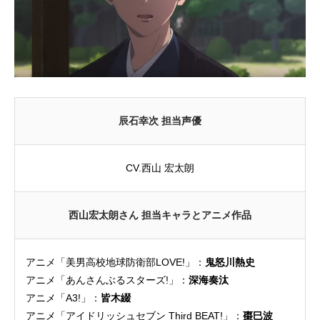
辰石幸次 担当声優
CV.西山 宏太朗
西山宏太朗さん 担当キャラとアニメ作品
アニメ「美男高校地球防衛部LOVE!」：
鬼怒川熱史
アニメ「あんさんぶるスターズ!」：
深海奏汰
アニメ「A3!」：
皆木綴
アニメ「アイドリッシュセブン Third BEAT!」：
棗巳波