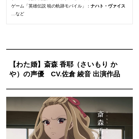
ゲーム「英雄伝説 暁の軌跡モバイル」：
ナハト・ヴァイス
…など
【わた婚】斎森 香耶（さいもり か
や）の声優 CV.佐倉 綾音 出演作品