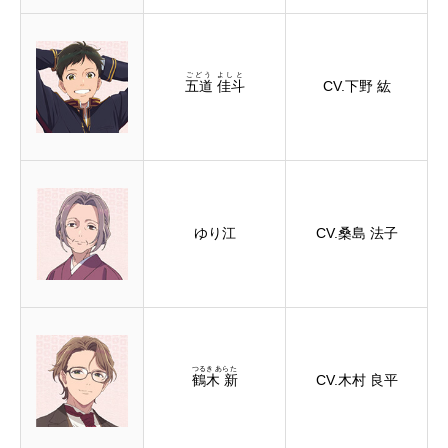
ごどう よしと
五道 佳斗
CV.下野 紘
ゆり江
CV.桑島 法子
つるき あらた
鶴木 新
CV.木村 良平