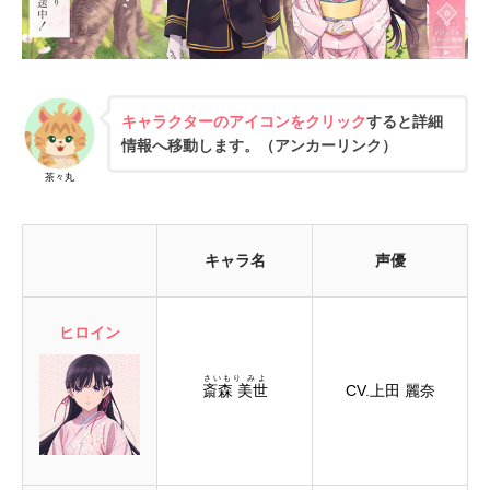
キャラクターのアイコンをクリック
すると詳細
情報へ移動します。（アンカーリンク）
茶々丸
キャラ名
声優
ヒロイン
さいもり みよ
斎森 美世
CV.上田 麗奈