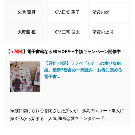
久堂 葉月
CV.日笠 陽子
清霞の姉
大海渡 征
CV.三宅 健太
清霞の上司
【
▼関連
】電子書籍なら90％OFF〜半額キャンペーン開催中！
【原作 小説】ラノベ「わたしの幸せな結
婚」最新7巻含め一気読み！お得に読める
電子書...
家族に虐げられ心を閉ざした少女が、孤高のエリート軍人に
嫁ぐ話から始まる、人気 和風恋愛ファンタジー「...