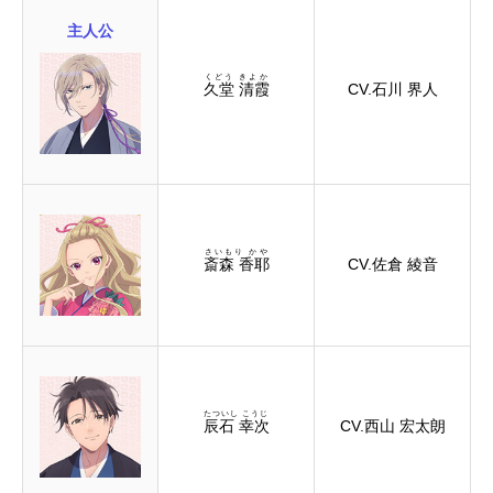
主人公
くどう きよか
久堂 清霞
CV.石川 界人
さいもり かや
斎森 香耶
CV.佐倉 綾音
たついし こうじ
辰石 幸次
CV.西山 宏太朗