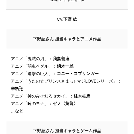
CV.下野 紘
下野紘さん 担当キャラとアニメ作品
アニメ「鬼滅の刃」：
我妻善逸
アニメ「弱虫ペダル」：
鏑木一差
アニメ「進撃の巨人」：
コニー・スプリンガー
アニメ「うたの☆プリンスさまっ♪ マジLOVEシリーズ」：
来栖翔
アニメ「神のみぞ知るセカイ」：
桂木桂馬
アニメ「暁のヨナ」：
ゼノ〈黄龍〉
…など
下野紘さん 担当キャラとゲーム作品