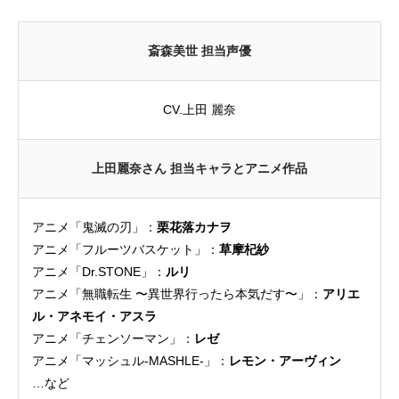
斎森美世 担当声優
CV.上田 麗奈
上田麗奈さん 担当キャラとアニメ作品
アニメ「鬼滅の刃」：
栗花落カナヲ
アニメ「フルーツバスケット」：
草摩杞紗
アニメ「Dr.STONE」：
ルリ
アニメ「無職転生 〜異世界行ったら本気だす〜」：
アリエ
ル・アネモイ・アスラ
アニメ「チェンソーマン」：
レゼ
アニメ「マッシュル-MASHLE-」：
レモン・アーヴィン
…など