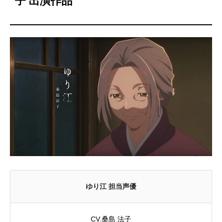
子 出演作品
ゆり江 担当声優
CV.桑島 法子