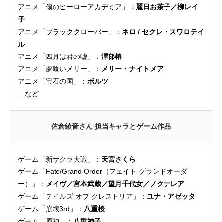
アニメ「僕のヒーローアカデミア」：
麗日お茶子／柳レイ
子
アニメ「ブラッククローバー」：
ネロ / セクレ・スワロテイ
ル
アニメ「四月は君の嘘」：
澤部椿
アニメ「夢喰いメリー」：
メリー・ナイトメア
アニメ「宝石の国」：
ボルツ
…など
佐倉綾音さん 担当キャラとゲーム作品
ゲーム「新サクラ大戦」：
天宮さくら
ゲーム「Fate/Grand Order（フェイト グランドオーダ
ー）」：
メイヴ／宮本武蔵／望月千代女／ノクナレア
ゲーム「テイルズ オブ クレストリア」：
ユナ・アゼッタ
ゲーム「崩壊3rd」：
八重桜
ゲーム「原神」：
八重神子