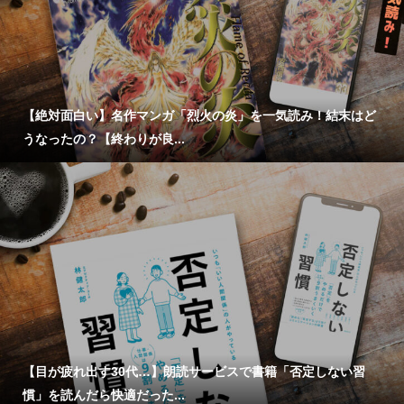
【絶対面白い】名作マンガ「烈火の炎」を一気読み！結末はど
うなったの？【終わりが良...
【目が疲れ出す30代…】朗読サービスで書籍「否定しない習
慣」を読んだら快適だった...