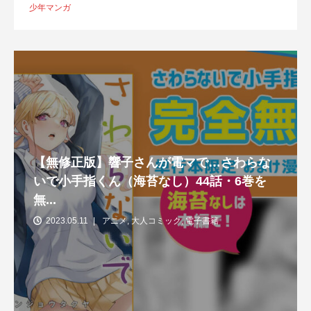
少年マンガ
【無修正版】響子さんが電マで…さわらな
いで小手指くん（海苔なし）44話・6巻を
無...
2023.05.11
アニメ
,
大人コミック
,
電子書籍