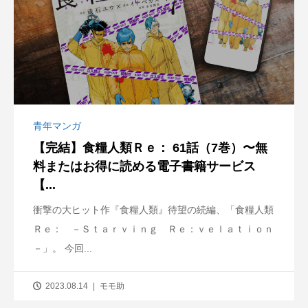
青年マンガ
【完結】食糧人類Ｒｅ： 61話（7巻）〜無
料またはお得に読める電子書籍サービス
【...
衝撃の大ヒット作『食糧人類』待望の続編、「食糧人類
Ｒｅ： －Ｓｔａｒｖｉｎｇ Ｒｅ：ｖｅｌａｔｉｏｎ
－」。 今回...
2023.08.14
モモ助