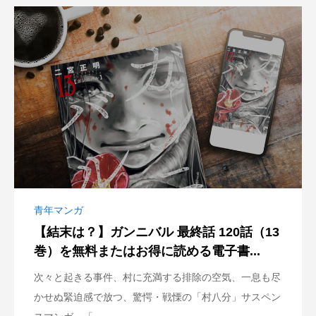
青年マンガ
【結末は？】ガンニバル 最終話 120話（13
巻）を無料またはお得に読める電子書...
次々と起きる事件、村に充満する排除の空気、一息も尽
かせぬ緊迫感で放つ、驚愕・戦慄の「村八分」サスペン