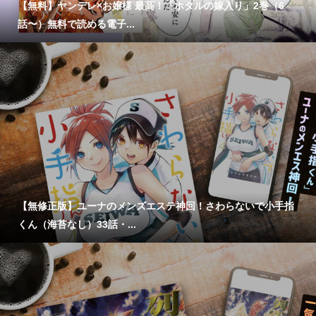
【無料】ヤンデレ×お嬢様 最高！「ホタルの嫁入り」2巻（6
話〜）無料で読める電子...
【無修正版】ユーナのメンズエステ神回！さわらないで小手指
くん（海苔なし）33話・...