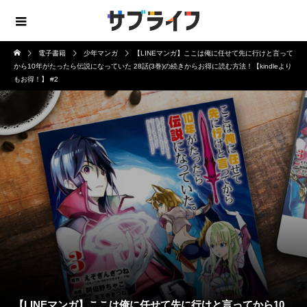
電子書籍
少年マンガ
【LINEマンガ】ここは俺に任せて先に行けと言って
から10年がたったら伝説になっていた 28話(3巻)の続きからお得に読む方法！【kindleより
もお得！】 #2
【LINEマンガ】ここは俺に任せて先に行けと言ってから10