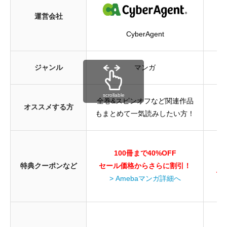
運営会社
CyberAgent
ジャンル
マンガ
マ
scrollable
全巻&スピンオフなど関連作品
オススメする方
途
もまとめて一気読みしたい方！
100冊まで40%OFF
特典クーポンなど
セール価格からさらに割引！
セ
> Amebaマンガ詳細へ