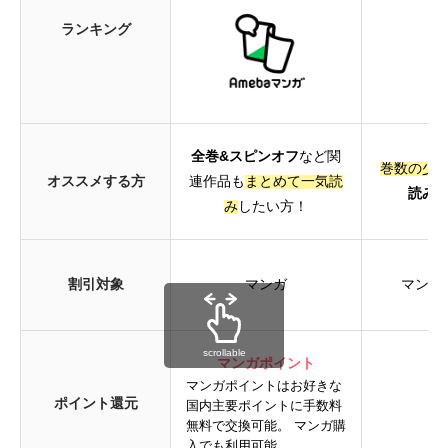
ランキング
全巻&スピンオフ
など関
巻数の少
オススメする方
連作品も
まとめて一気読
読み
み
したい方！
割引対象
マンガ
マンガ
scrollable
マンガポイント
マンガポイントはお好きな
ポイント還元
P
国内主要ポイントに手数料
無料で交換可能。 マンガ購
入でも利用可能。