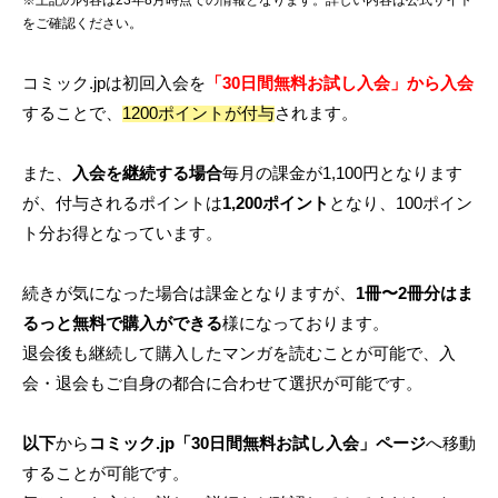
※上記の内容は23年8月時点での情報となります。詳しい内容は公式サイト
をご確認ください。
コミック.jpは初回入会を
「30日間無料お試し入会」から入会
することで、
1200ポイントが付与
されます。
また、
入会を継続する場合
毎月の課金が1,100円となります
が、付与されるポイントは
1,200ポイント
となり、100ポイン
ト分お得となっています。
続きが気になった場合は課金となりますが、
1冊〜2冊分はま
るっと無料で購入ができる
様になっております。
退会後も継続して購入したマンガを読むことが可能で、入
会・退会もご自身の都合に合わせて選択が可能です。
以下
から
コミック.jp「30日間無料お試し入会」ページ
へ移動
することが可能です。