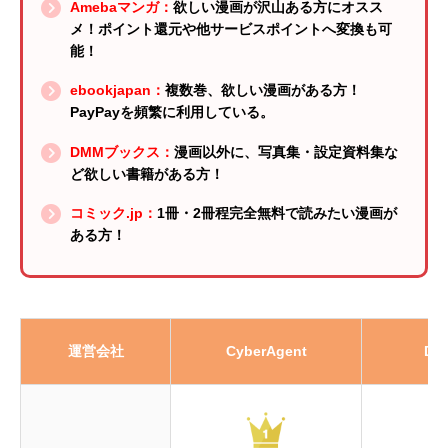
Amebaマンガ：
欲しい漫画が沢山ある方にオスス
メ！ポイント還元や他サービスポイントへ変換も可
能！
ebookjapan：
複数巻、欲しい漫画がある方！
PayPayを頻繁に利用している。
DMMブックス：
漫画以外に、写真集・設定資料集な
ど欲しい書籍がある方！
コミック.jp：
1冊・2冊程完全無料で読みたい漫画が
ある方！
運営会社
CyberAgent
DM