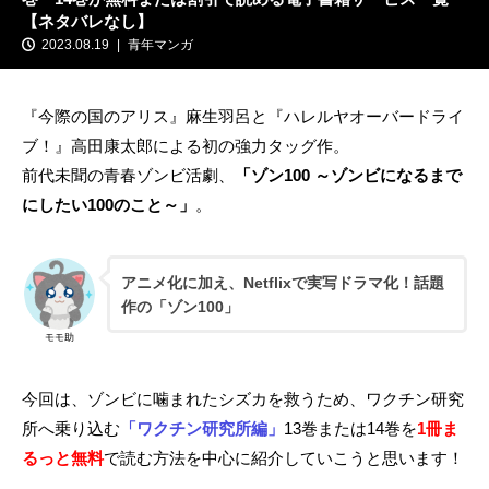
【ネタバレなし】
2023.08.19
青年マンガ
『今際の国のアリス』麻生羽呂と『ハレルヤオーバードライ
ブ！』高田康太郎による初の強力タッグ作。
前代未聞の青春ゾンビ活劇、
「ゾン100 ～ゾンビになるまで
にしたい100のこと～」
。
アニメ化に加え、Netflixで実写ドラマ化！話題
作の「ゾン100」
モモ助
今回は、ゾンビに噛まれたシズカを救うため、ワクチン研究
所へ乗り込む
「ワクチン研究所編」
13巻または14巻を
1冊ま
るっと無料
で読む方法を中心に紹介していこうと思います！