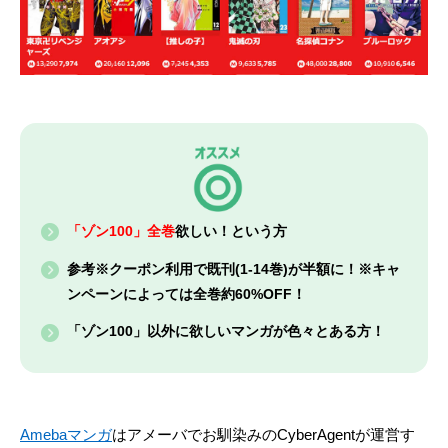
「ゾン100」全巻
欲しい！という方
参考※クーポン利用で既刊(1-14巻)が半額に！※キャ
ンペーンによっては全巻約60%OFF！
「ゾン100」以外に欲しいマンガが色々とある方！
Amebaマンガ
はアメーバでお馴染みのCyberAgentが運営す