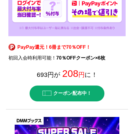
PayPay還元！6冊まで70％OFF！
初回入会時利用可能！
70％OFFクーポン×6枚
208
693円が
円
に！
クーポン配布中！