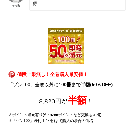
得！
モモ助
値段上限無し！全巻購入最安値！
「ゾン100」全巻以外に
100冊まで半額(50％OFF)！
半額
8,820円が
！
※ポイント還元有り(Amazonポイントなど交換も可能)
※「ゾン100」既刊(1-14巻)まで購入の場合の価格