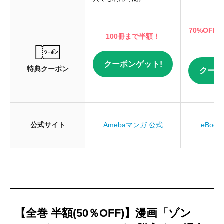
70%OFF
100冊まで半額！
クーポンゲット!
特典クーポン
クーポ
公式サイト
Amebaマンガ 公式
eBook
【全巻 半額(50％OFF)】漫画「ゾン