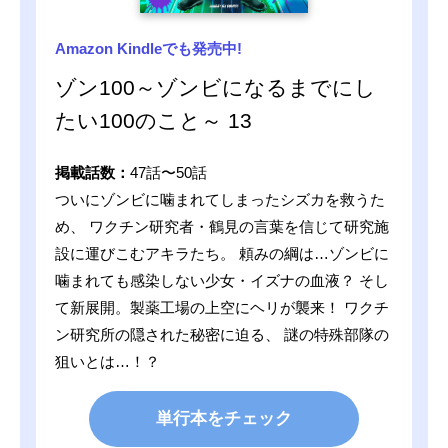
Amazon Kindleでも発売中!
ゾン100～ゾンビになるまでにし
たい100のこと～ 13
掲載話数：
47話〜50話
ついにゾンビに噛まれてしまったシズカを救うた
め、 ワクチン研究者・鶴見の言葉を信じて研究施
設に運びこむアキラたち。 頼みの綱は…ゾンビに
噛まれても感染しない少女・イズナの血液？ そし
て新展開。製薬工場の上空にヘリが襲来！ ワクチ
ン研究所の隠された秘密に迫る、 謎の特殊部隊の
狙いとは…！？
単行本をチェック