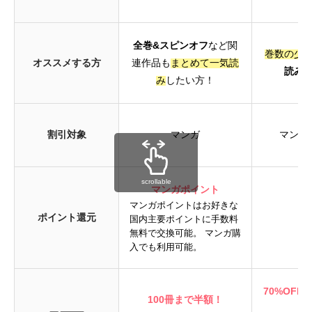
全巻&スピンオフ
など関
巻数の少
オススメする方
連作品も
まとめて一気読
読み
み
したい方！
割引対象
マンガ
マンガ
scrollable
マンガポイント
マンガポイントはお好きな
ポイント還元
P
国内主要ポイントに手数料
無料で交換可能。 マンガ購
入でも利用可能。
70%OFF
100冊まで半額！