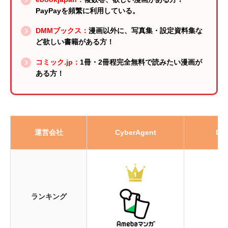
PayPayを頻繁に利用している。
DMMブックス：
漫画以外に、写真集・設定資料集な
ど欲しい書籍がある方！
コミック.jp：
1冊・2冊程完全無料で読みたい漫画が
ある方！
運営会社
CyberAgent
DM
ランキング