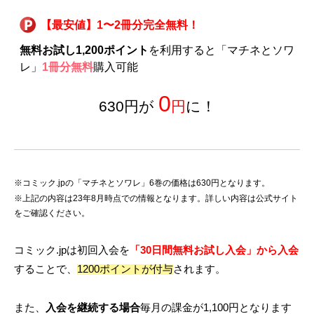
【最安値】1〜2冊分完全無料！
無料お試し1,200ポイント
を利用すると「マチネとソワ
レ」
1冊分無料
購入可能
0
630円が
円
に！
※コミック.jpの「マチネとソワレ」6巻の価格は630円となります。
※上記の内容は23年8月時点での情報となります。詳しい内容は公式サイト
をご確認ください。
コミック.jpは初回入会を
「30日間無料お試し入会」から入会
することで、
1200ポイントが付与
されます。
また、
入会を継続する場合
毎月の課金が1,100円となります