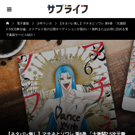
電子書籍
少年マンガ
【ネタバレ無し】マチネとソワレ 第6巻 「大激闘
2.5次元舞台編」エドアルド役の公開オーディションが面白い！無料またはお得に読める電
子書籍サービス紹介！
【ネタバレ無し】マチネとソワレ 第6巻 「大激闘2.5次元舞