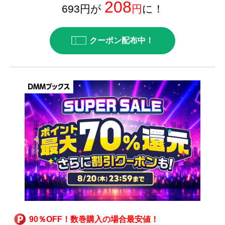
208
693円が
円
に！
クーポン配布中！
90％OFF！数巻購入の場合最安値！