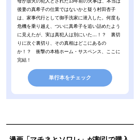
母が放火の犯人とされた13年前の火事は、本当は
後妻の真希子の仕業ではないかと疑う村田杏子
は、家事代行として御手洗家に潜入した。何度も
危機を乗り越え、ついに真希子を追い詰めたよう
に見えたが、実は真犯人は別にいた…！？ 裏切
りに次ぐ裏切り、その真相はどこにあるの
か！？ 衝撃の本格ホーム・サスペンス、ここに
完結！
単行本をチェック
漫画「マチネとソワレ」が割引で購入