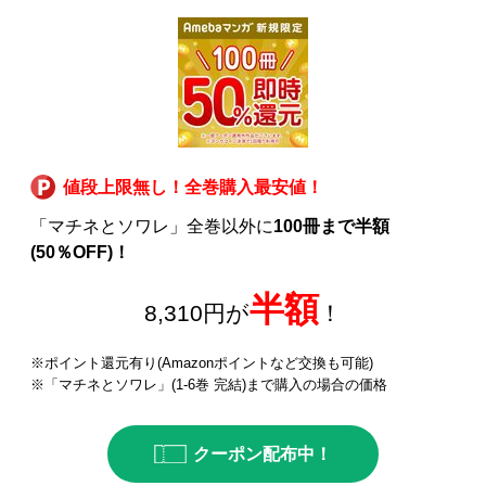
値段上限無し！全巻購入最安値！
「マチネとソワレ」全巻以外に
100冊まで半額
(50％OFF)！
半額
8,310円が
！
※ポイント還元有り(Amazonポイントなど交換も可能)
※「マチネとソワレ」(1-6巻 完結)まで購入の場合の価格
クーポン配布中！