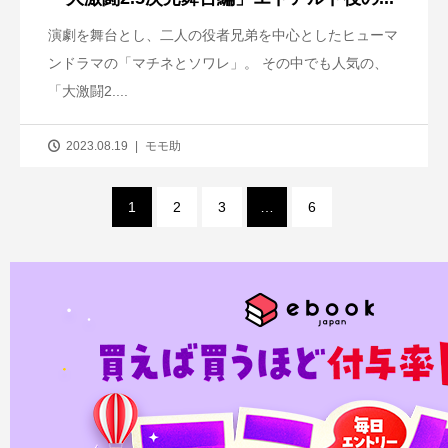
演劇を舞台とし、二人の役者兄弟を中心としたヒューマ
ンドラマの「マチネとソワレ」。 その中でも人気の、
「大激闘2....
2023.08.19
モモ助
1
2
3
…
6