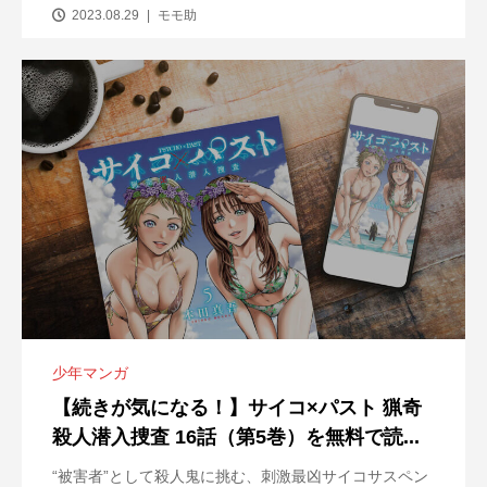
2023.08.29
モモ助
少年マンガ
【続きが気になる！】サイコ×パスト 猟奇
殺人潜入捜査 16話（第5巻）を無料で読...
“被害者”として殺人鬼に挑む、刺激最凶サイコサスペン