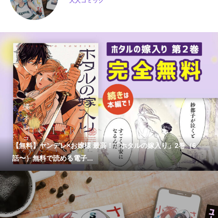
大人コミック
【無料】ヤンデレ×お嬢様 最高！「ホタルの嫁入り」2巻（6
話〜）無料で読める電子...