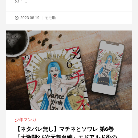
の「...
2023.08.19
モモ助
少年マンガ
【ネタバレ無し】マチネとソワレ 第6巻
「大激闘2.5次元舞台編」エドアルド役の...