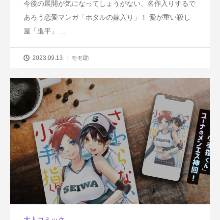
今後の展開が気になってしょうがない、名作入りするで
あろう恋愛マンガ「ホタルの嫁入り」！ 愛が重い殺し
屋「進平」 ...
2023.09.13
モモ助
大人コミック