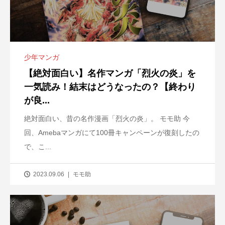
少年マンガ
【絶対面白い】名作マンガ「烈火の炎」を
一気読み！結末はどうなったの？【終わり
が良...
絶対面白い、昔の名作漫画「烈火の炎」。 モモ助 今
回、Amebaマンガにて100冊キャンペーンが復刻したの
で、こ...
2023.09.06
モモ助