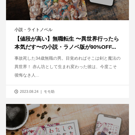
小説・ライトノベル
【値段が高い】無職転生 〜異世界行ったら
本気だす〜の小説・ラノベ版が90%OFF...
事故死した34歳無職の男。目覚めればそこは剣と魔法の
異世界！ 赤ん坊として生まれ変わった彼は、今度こそ
後悔なき人...
2023.08.24
モモ助