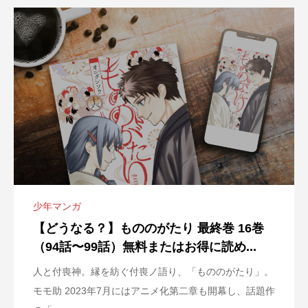
少年マンガ
【どうなる？】もののがたり 最終巻 16巻
（94話〜99話）無料またはお得に読め...
人と付喪神。縁を紡ぐ付喪ノ語り、「もののがたり」。
モモ助 2023年7月にはアニメ化第二章も開幕し、話題作