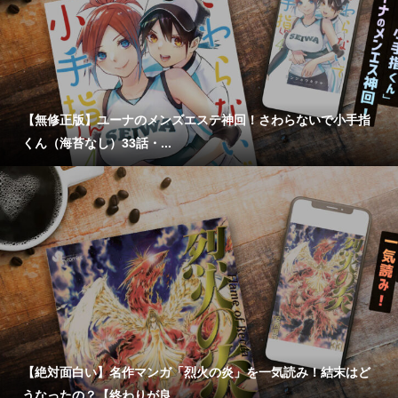
【無修正版】ユーナのメンズエステ神回！さわらないで小手指
くん（海苔なし）33話・...
【絶対面白い】名作マンガ「烈火の炎」を一気読み！結末はど
うなったの？【終わりが良...