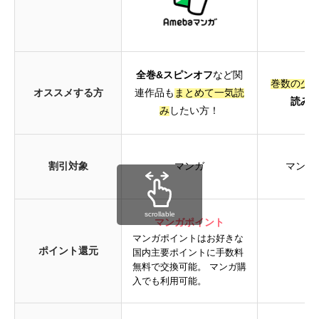
全巻&スピンオフ
など関
巻数の少
オススメする方
連作品も
まとめて一気読
読み
み
したい方！
割引対象
マンガ
マンガ
scrollable
マンガポイント
マンガポイントはお好きな
ポイント還元
P
国内主要ポイントに手数料
無料で交換可能。 マンガ購
入でも利用可能。