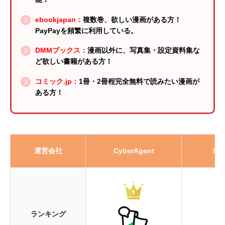
ebookjapan：
複数巻、欲しい漫画がある方！
PayPayを頻繁に利用している。
DMMブックス：
漫画以外に、写真集・設定資料集な
ど欲しい書籍がある方！
コミック.jp：
1冊・2冊程完全無料で読みたい漫画が
ある方！
運営会社
CyberAgent
DM
ランキング