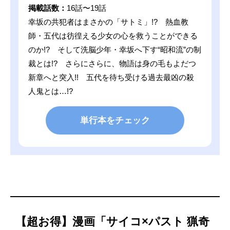
掲載話数：
16話〜19話
幸坂の共犯者はまさかの「サトミ」!? 熱血教
師・五代は彷徨える少女の心を救うことができる
のか!? そして洗脳少年・幸坂へ下す“昭和流”の制
裁とは!? さらにさらに、物語は身の毛もよだつ
新章へと突入!! 五代を待ち受ける過去最凶の殺
人鬼とは…!?
単行本をチェック
【超お得】漫画「サイコ×パスト 猟奇