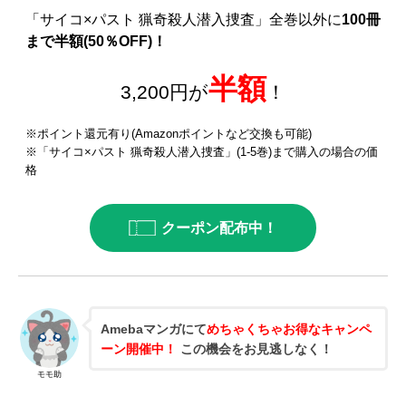
「サイコ×パスト 猟奇殺人潜入捜査」全巻以外に
100冊
まで半額(50％OFF)！
半額
3,200円が
！
※ポイント還元有り(Amazonポイントなど交換も可能)
※「サイコ×パスト 猟奇殺人潜入捜査」(1-5巻)まで購入の場合の価
格
クーポン配布中！
Amebaマンガにて
めちゃくちゃお得なキャンペ
ーン開催中！
この機会をお見逃しなく！
モモ助