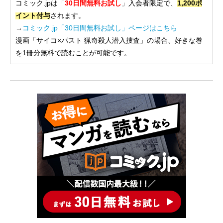
コミック.jpは「
30日間無料お試し
」入会者限定で、
1,200ポ
イント付与
されます。
→
コミック.jp「30日間無料お試し」ページはこちら
漫画「サイコ×パスト 猟奇殺人潜入捜査」の場合、好きな巻
を1冊分無料で読むことが可能です。