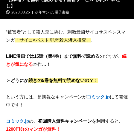
し】
2023.08.25
少年マンガ
,
電子書籍
“被害者”として殺人鬼に挑む、刺激最凶サイコサスペンスマ
ンガ
「サイコ×パスト 猟奇殺人潜入捜査」
。
LINE漫画では15話（第4巻）まで無料で読める
のですが、
続
きが気になる
本作…！
＞どうにか
続きの5巻を無料で読めないの？！
という方には、超朗報なキャンペーンが
コミック.jp
にて開催
中です！
コミック.jp
の、
初回購入無料キャンペーン
を利用すると、
1200円分のマンガが無料！