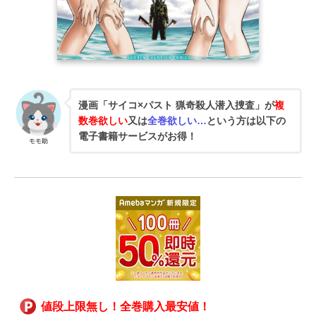
漫画「サイコ×パスト 猟奇殺人潜入捜査」が
複
数巻欲しい
又は
全巻欲しい…
という方は以下の
電子書籍サービスがお得！
モモ助
値段上限無し！全巻購入最安値！