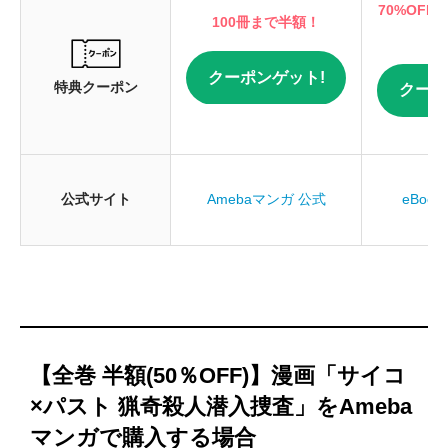
70%OFF
100冊まで半額！
クーポンゲット!
特典クーポン
クーポ
公式サイト
Amebaマンガ 公式
eBook
【全巻 半額(50％OFF)】漫画「サイコ
×パスト 猟奇殺人潜入捜査」をAmeba
マンガで購入する場合