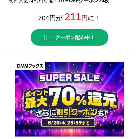
初回入会時利用可能！
70％OFFクーポン×6枚
211
704円が
円
に！
クーポン配布中！