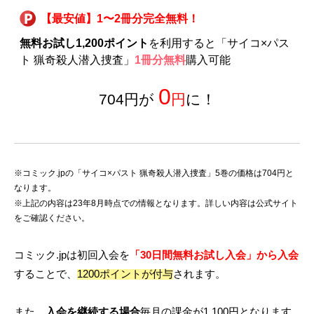
【最安値】1〜2冊分完全無料！
無料お試し1,200ポイント
を利用すると「サイコ×パス
ト 猟奇殺人潜入捜査」
1冊分無料
購入可能
0
704円が
円
に！
※コミック.jpの「サイコ×パスト 猟奇殺人潜入捜査」5巻の価格は704円と
なります。
※上記の内容は23年8月時点での情報となります。詳しい内容は公式サイト
をご確認ください。
コミック.jpは初回入会を
「30日間無料お試し入会」から入会
することで、
1200ポイントが付与
されます。
また、
入会を継続する場合
毎月の課金が1,100円となります