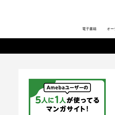
電子書籍
オー
【どうなる？】も
終巻 16巻（94話〜.