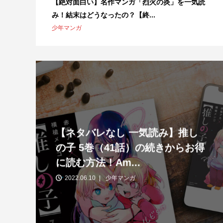
【絶対面白い】名作マンガ「烈火の炎」を一気読
み！結末はどうなったの？【終...
少年マンガ
【ネタバレなし 一気読み】推し
の子 5巻（41話）の続きからお得
に読む方法！Am...
2022.06.10
少年マンガ