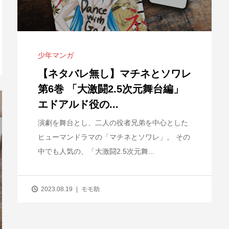
少年マンガ
！】サイコ×
【ネタバレなし 一気読み】推し
【LINEマン
【ネタバレ無し】マチネとソワレ
捜査...
の子 5巻（41話）の...
の続きからお得
第6巻 「大激闘2.5次元舞台編」
エドアルド役の...
演劇を舞台とし、二人の役者兄弟を中心とした
ヒューマンドラマの「マチネとソワレ」。 その
中でも人気の、「大激闘2.5次元舞...
2023.08.19
モモ助