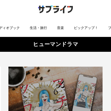
ディオブック
生活・旅行
音楽
ピックアップ！
ヒューマンドラマ
ののがたり 最
リコリス・リコイルの漫画が高
【ネタバレ無
..
い！アンソロジーや単行本...
レ 第6巻 「大激